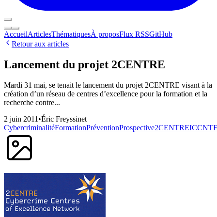
Accueil
Articles
Thématiques
À propos
Flux RSS
GitHub
Retour aux articles
Lancement du projet 2CENTRE
Mardi 31 mai, se tenait le lancement du projet 2CENTRE visant à la
création d’un réseau de centres d’excellence pour la formation et la
recherche contre...
2 juin 2011
•
Éric Freyssinet
Cybercriminalité
Formation
Prévention
Prospective
2CENTRE
ICC
NT