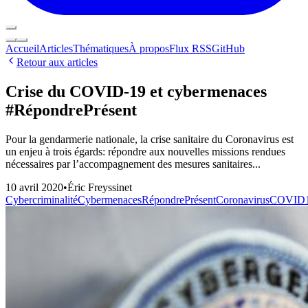
Accueil
Articles
Thématiques
À propos
Flux RSS
GitHub
Retour aux articles
Crise du COVID-19 et cybermenaces
#RépondrePrésent
Pour la gendarmerie nationale, la crise sanitaire du Coronavirus est
un enjeu à trois égards: répondre aux nouvelles missions rendues
nécessaires par l’accompagnement des mesures sanitaires...
10 avril 2020
•
Éric Freyssinet
Cybercriminalité
Cybermenaces
RépondrePrésent
Coronavirus
COVID