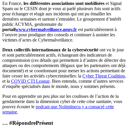
En France,
les différentes associations sont mobilisées
et Signal
Spam ou le CESIN dont je vous ai parlé plusieurs fois sont actifs
pour échanger et réagir aux incidents qui ont pu émailler les
dernières semaines et surtout s’entraider. Le groupement d’intérêt
public ACYMA, gestionnaire du
portail
www.cybermalveillance.gouv.fr
est particulièrement à
l’oeuvre pour prodiguer des conseils et continuer à assister les
victimes d’actes de Cybermalveillance.
Deux collectifs internationaux de la cybersécurité
ont vu le jour
et sont particulièrement actifs, échangeant des indicateurs de
compromission (ces détails qui permettent à d’autres de détecter des
attaques ou des comportements illégaux que les partenaires ont déjà
documenté) et se coordonnant pour mener les actions permettant de
faire cesser les activités cybercriminelles: la
Cyber Threat Coalition
,
et la
COVID CTI League
. Bien entendu, comme d’autres services
d’enquête spécialisés dans le monde, nous y sommes présents.
Pour en apprendre un peu plus sur les coulisses de l’action de la
gendarmerie dans la dimension cyber de cette crise sanitaire, vous
pouvez écouter le
podcast que Nolimitsecu y a consacré cette
semaine
.
… #RépondrePrésent