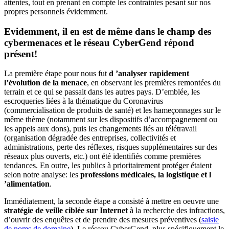
attentes, tout en prenant en compte les contraintes pesant sur nos
propres personnels évidemment.
Evidemment, il en est de même dans le champ des
cybermenaces et le réseau CyberGend répond
présent!
La première étape pour nous fut
d ’analyser rapidement
l’évolution de la menace
, en observant les premières remontées du
terrain et ce qui se passait dans les autres pays. D’emblée, les
escroqueries liées à la thématique du Coronavirus
(commercialisation de produits de santé) et les hameçonnages sur le
même thème (notamment sur les dispositifs d’accompagnement ou
les appels aux dons), puis les changements liés au télétravail
(organisation dégradée des entreprises, collectivités et
administrations, perte des réflexes, risques supplémentaires sur des
réseaux plus ouverts, etc.) ont été identifiés comme premières
tendances. En outre, les publics à prioritairement protéger étaient
selon notre analyse: les
professions médicales, la logistique et l
’alimentation
.
Immédiatement, la seconde étape a consisté à mettre en oeuvre une
stratégie de veille ciblée sur Internet
à la recherche des infractions,
d’ouvrir des enquêtes et de prendre des mesures préventives (
saisie
de noms de domaine
). Le réseau CyberGend, plus spécifiquement le