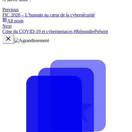
Previous
FIC 2020 – L’humain au cœur de la cybersécurité
All posts
Next
Crise du COVID-19 et cybermenaces #RépondrePrésent