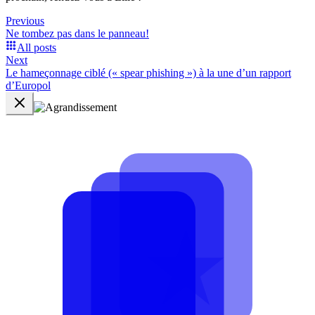
Previous
Ne tombez pas dans le panneau!
All posts
Next
Le hameçonnage ciblé (« spear phishing ») à la une d’un rapport
d’Europol