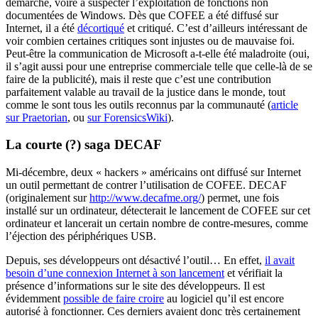
démarche, voire à suspecter l’exploitation de fonctions non
documentées de Windows. Dès que COFEE a été diffusé sur
Internet, il a été
décortiqué
et critiqué. C’est d’ailleurs intéressant de
voir combien certaines critiques sont injustes ou de mauvaise foi.
Peut-être la communication de Microsoft a-t-elle été maladroite (oui,
il s’agit aussi pour une entreprise commerciale telle que celle-là de se
faire de la publicité), mais il reste que c’est une contribution
parfaitement valable au travail de la justice dans le monde, tout
comme le sont tous les outils reconnus par la communauté (
article
sur Praetorian
, ou
sur ForensicsWiki
).
La courte (?) saga DECAF
Mi-décembre, deux « hackers » américains ont diffusé sur Internet
un outil permettant de contrer l’utilisation de COFEE. DECAF
(originalement sur
http://www.decafme.org/
) permet, une fois
installé sur un ordinateur, détecterait le lancement de COFEE sur cet
ordinateur et lancerait un certain nombre de contre-mesures, comme
l’éjection des périphériques USB.
Depuis, ses développeurs ont désactivé l’outil… En effet,
il avait
besoin d’une connexion Internet à son lancement
et vérifiait la
présence d’informations sur le site des développeurs. Il est
évidemment
possible de faire croire
au logiciel qu’il est encore
autorisé à fonctionner. Ces derniers avaient donc très certainement