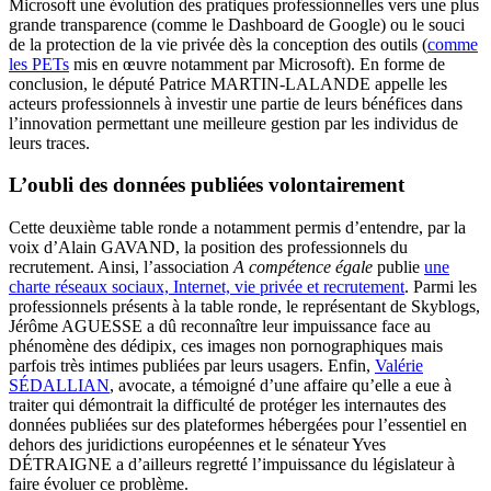
Microsoft une évolution des pratiques professionnelles vers une plus
grande transparence (comme le Dashboard de Google) ou le souci
de la protection de la vie privée dès la conception des outils (
comme
les PETs
mis en œuvre notamment par Microsoft). En forme de
conclusion, le député Patrice MARTIN-LALANDE appelle les
acteurs professionnels à investir une partie de leurs bénéfices dans
l’innovation permettant une meilleure gestion par les individus de
leurs traces.
L’oubli des données publiées volontairement
Cette deuxième table ronde a notamment permis d’entendre, par la
voix d’Alain GAVAND, la position des professionnels du
recrutement. Ainsi, l’association
A compétence égale
publie
une
charte réseaux sociaux, Internet, vie privée et recrutement
. Parmi les
professionnels présents à la table ronde, le représentant de Skyblogs,
Jérôme AGUESSE a dû reconnaître leur impuissance face au
phénomène des dédipix, ces images non pornographiques mais
parfois très intimes publiées par leurs usagers. Enfin,
Valérie
SÉDALLIAN
, avocate, a témoigné d’une affaire qu’elle a eue à
traiter qui démontrait la difficulté de protéger les internautes des
données publiées sur des plateformes hébergées pour l’essentiel en
dehors des juridictions européennes et le sénateur Yves
DÉTRAIGNE a d’ailleurs regretté l’impuissance du législateur à
faire évoluer ce problème.