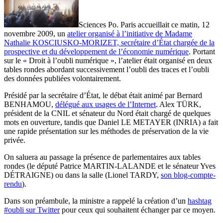
Sciences Po. Paris accueillait ce matin, 12
novembre 2009, un
atelier organisé à l’initiative de Madame
Nathalie KOSCIUSKO-MORIZET, secrétaire d’État chargée de la
prospective et du développement de l’économie numérique
. Portant
sur le « Droit à l’oubli numérique », l’atelier était organisé en deux
tables rondes abordant successivement l’oubli des traces et l’oubli
des données publiées volontairement.
Présidé par la secrétaire d’État, le débat était animé par Bernard
BENHAMOU,
délégué aux usages de l’Internet
. Alex TÜRK,
président de la CNIL et sénateur du Nord était chargé de quelques
mots en ouverture, tandis que Daniel LE METAYER (INRIA) a fait
une rapide présentation sur les méthodes de préservation de la vie
privée.
On saluera au passage la présence de parlementaires aux tables
rondes (le député Patrice MARTIN-LALANDE et le sénateur Yves
DÉTRAIGNE) ou dans la salle (Lionel TARDY,
son blog-compte-
rendu
).
Dans son préambule, la ministre a rappelé la création d’un
hashtag
#oubli sur Twitter
pour ceux qui souhaitent échanger par ce moyen.