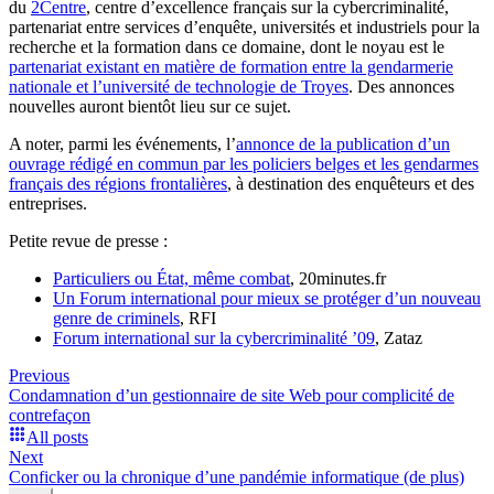
du
2Centre
, centre d’excellence français sur la cybercriminalité,
partenariat entre services d’enquête, universités et industriels pour la
recherche et la formation dans ce domaine, dont le noyau est le
partenariat existant en matière de formation entre la gendarmerie
nationale et l’université de technologie de Troyes
. Des annonces
nouvelles auront bientôt lieu sur ce sujet.
A noter, parmi les événements, l’
annonce de la publication d’un
ouvrage rédigé en commun par les policiers belges et les gendarmes
français des régions frontalières
, à destination des enquêteurs et des
entreprises.
Petite revue de presse :
Particuliers ou État, même combat
, 20minutes.fr
Un Forum international pour mieux se protéger d’un nouveau
genre de criminels
, RFI
Forum international sur la cybercriminalité ’09
, Zataz
Previous
Condamnation d’un gestionnaire de site Web pour complicité de
contrefaçon
All posts
Next
Conficker ou la chronique d’une pandémie informatique (de plus)